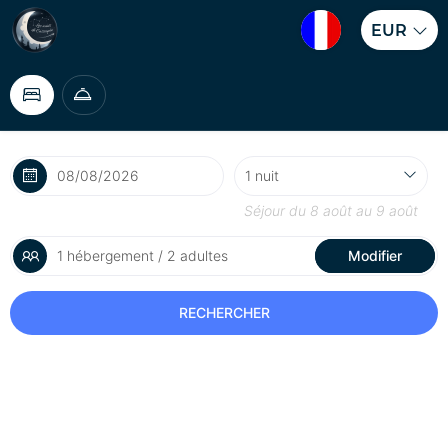
EUR
Séjour du
8 août
au
9 août
1 hébergement / 2 adultes
Modifier