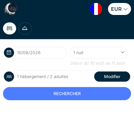
EUR
Séjour du
10 août
au
11 août
1 hébergement / 2 adultes
Modifier