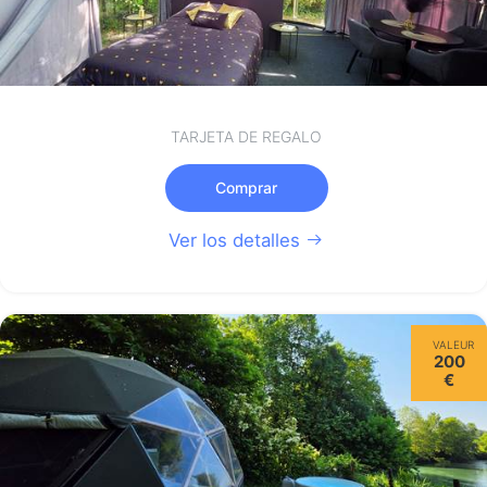
TARJETA DE REGALO
Comprar
Ver los detalles
VALEUR
200
€