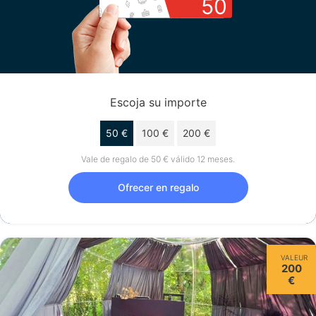
50
Escoja su importe
50 €
100 €
200 €
Vale de regalo de 50 € válido 12 meses.
Ofrecer en regalo
VALEUR
200
€