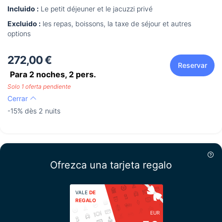
Incluido :
Le petit déjeuner et le jacuzzi privé
Excluido :
les repas, boissons, la taxe de séjour et autres
options
272,00 €
Reservar
Para 2 noches,
2
pers.
Solo 1 oferta pendiente
Cerrar
-15% dès 2 nuits
Ofrezca una tarjeta regalo
VALE
DE
REGALO
EUR