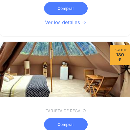
Comprar
Ver los detalles
VALEUR
180
€
TARJETA DE REGALO
Comprar